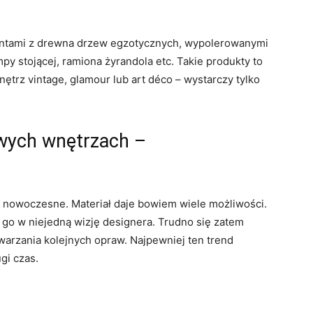
entami z drewna drzew egzotycznych, wypolerowanymi
py stojącej, ramiona żyrandola etc. Takie produkty to
ętrz vintage, glamour lub art déco – wystarczy tylko
wych wnętrzach –
i nowoczesne. Materiał daje bowiem wiele możliwości.
ać go w niejedną wizję designera. Trudno się zatem
twarzania kolejnych opraw. Najpewniej ten trend
gi czas.