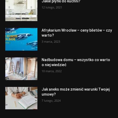
Jakie płytki do kuchni?
12 lutego, 2021
Afrykarium Wrocław – ceny biletów – czy
warto?
3 marca, 2023
Nadbudowa domu – wszystko co warto
o niej wiedzieć
10 marca, 2022
Jak aneks może zmienić warunki Twojej
umowy?
7 lutego, 2024