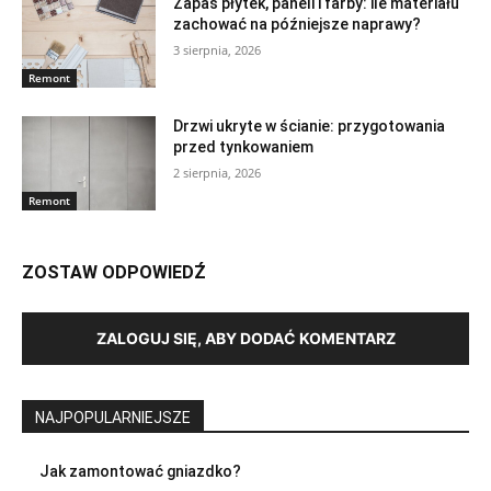
Zapas płytek, paneli i farby: ile materiału
zachować na późniejsze naprawy?
3 sierpnia, 2026
Remont
Drzwi ukryte w ścianie: przygotowania
przed tynkowaniem
2 sierpnia, 2026
Remont
ZOSTAW ODPOWIEDŹ
ZALOGUJ SIĘ, ABY DODAĆ KOMENTARZ
NAJPOPULARNIEJSZE
Jak zamontować gniazdko?