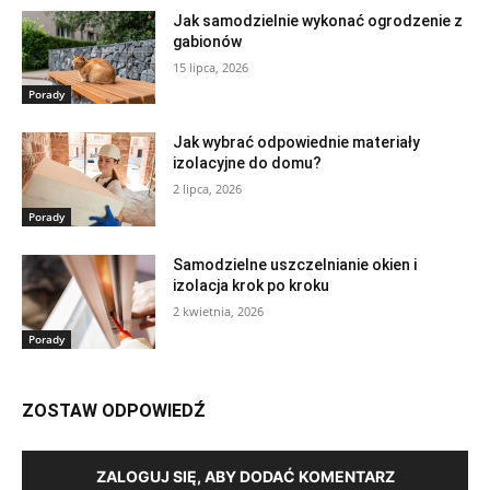
Jak samodzielnie wykonać ogrodzenie z
gabionów
15 lipca, 2026
Porady
Jak wybrać odpowiednie materiały
izolacyjne do domu?
2 lipca, 2026
Porady
Samodzielne uszczelnianie okien i
izolacja krok po kroku
2 kwietnia, 2026
Porady
ZOSTAW ODPOWIEDŹ
ZALOGUJ SIĘ, ABY DODAĆ KOMENTARZ