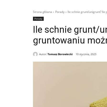
Strona główna
Porady
Ile schnie grunt/unigrunt? I
Porady
Ile schnie grunt/u
gruntowaniu moż
Autor:
Tomasz Borowiecki
10 stycznia, 2023