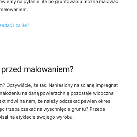
owiemy na pytanie, ile po gruntowaniu można malować
d malowaniem.
edać i za ile?
ć przed malowaniem?
 Oczywiście, że tak. Naniesiony na ścianę impregnat
 nałożeniu na daną powierzchnię pozostaje widoczna
ekt mówi na nam, że należy odczekać pewien okres
ęc trzeba czekać na wyschnięcie gruntu? Przede
isał na etykiecie swojego wyrobu.