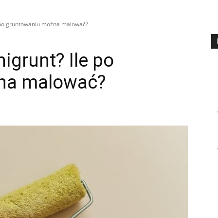
le po gruntowaniu można malować?
nigrunt? Ile po
na malować?