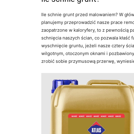
Ile schnie grunt przed malowaniem? W głów
planujemy przeprowadzić nasze prace remo
zaopatrzone w kaloryfery, to z pewnością p
schnięcia naszych ścian, co pozwala kłaść f
wyschnięcie gruntu, jeżeli nasze cztery śc
wilgotnym, otoczonym oknami i pozbawion
zrobić sobie przymusową przerwę, wyniesie