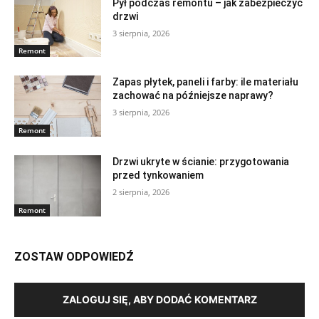
Pył podczas remontu – jak zabezpieczyć
drzwi
3 sierpnia, 2026
Remont
Zapas płytek, paneli i farby: ile materiału
zachować na późniejsze naprawy?
3 sierpnia, 2026
Remont
Drzwi ukryte w ścianie: przygotowania
przed tynkowaniem
2 sierpnia, 2026
Remont
ZOSTAW ODPOWIEDŹ
ZALOGUJ SIĘ, ABY DODAĆ KOMENTARZ