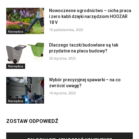
Nowoczesne ogrodnictwo – cicha praca
i zero kabli dzięki narzędziom HOOZAR
18 V
10 października, 2025
Narzędzia
Dlaczego taczki budowlane są tak
przydatne na placu budowy?
20 stycznia, 2025
Narzędzia
Wybór precyzyjnej spawarki – na co
zwrócić uwagę?
14 stycznia, 2025
Narzędzia
ZOSTAW ODPOWIEDŹ