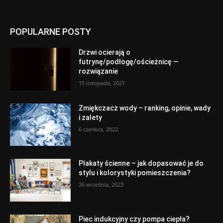
POPULARNE POSTY
Drzwi ocierają o
futrynę/podłogę/ościeżnicę —
rozwiązanie
15 listopada, 2021
Zmiękczacz wody – ranking, opinie, wady
i zalety
6 czerwca, 2022
Plakaty ścienne – jak dopasować je do
stylu i kolorystyki pomieszczenia?
26 września, 2023
Piec indukcyjny czy pompa ciepła?