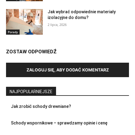
Jak wybrać odpowiednie materiały
izolacyjne do domu?
2 lipca, 2026
Porady
ZOSTAW ODPOWIEDŹ
ZALOGUJ SIĘ, ABY DODAĆ KOMENTARZ
NAJPOPULARNIEJSZE
Jak zrobić schody drewniane?
Schody wspornikowe – sprawdzamy opinie i cenę