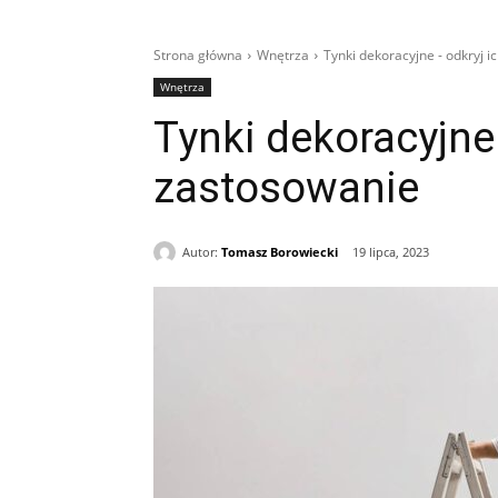
Strona główna
Wnętrza
Tynki dekoracyjne - odkryj i
Wnętrza
Tynki dekoracyjne 
zastosowanie
Autor:
Tomasz Borowiecki
19 lipca, 2023