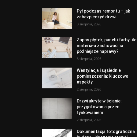
Pył podczas remontu – jak
zabezpieczyć drzwi
3 sierpnia, 2026
Zapas płytek, paneli i farby: ile
materiału zachować na
późniejsze naprawy?
3 sierpnia, 2026
Wentylacja i sąsiednie
pomieszczenia: kluczowe
aspekty
2 sierpnia, 2026
Drzwi ukryte w ścianie:
przygotowania przed
tynkowaniem
2 sierpnia, 2026
Dokumentacja fotograficzna