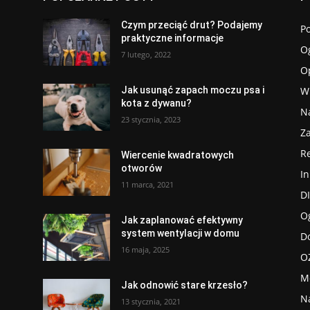
Czym przeciąć drut? Podajemy
P
praktyczne informacje
O
7 lutego, 2022
Op
W
Jak usunąć zapach moczu psa i
kota z dywanu?
N
23 stycznia, 2023
Z
R
Wiercenie kwadratowych
otworów
I
11 marca, 2021
D
O
Jak zaplanować efektywny
system wentylacji w domu
D
16 maja, 2025
O
M
Jak odnowić stare krzesło?
N
13 stycznia, 2021