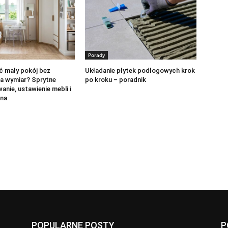
Porady
ć mały pokój bez
Układanie płytek podłogowych krok
a wymiar? Sprytne
po kroku – poradnik
nie, ustawienie mebli i
żna
POPULARNE POSTY
P