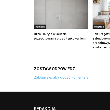
Remont
Wnętrza
Drzwi ukryte w ścianie:
Jak urządzi
przygotowania przed tynkowaniem
zabudowy n
przechowywa
szafa naro
ZOSTAW ODPOWIEDŹ
Zaloguj się, aby dodać komentarz
REDAKCJA