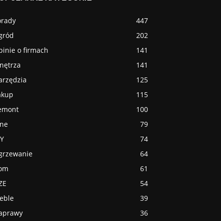
orady
447
gród
202
inie o firmach
141
nętrza
141
arzędzia
125
akup
115
emont
100
nne
79
IY
74
grzewanie
64
om
61
ZE
54
eble
39
aprawy
36