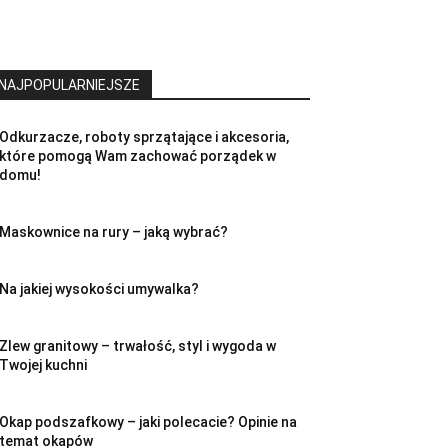
NAJPOPULARNIEJSZE
Odkurzacze, roboty sprzątające i akcesoria,
które pomogą Wam zachować porządek w
domu!
Maskownice na rury – jaką wybrać?
Na jakiej wysokości umywalka?
Zlew granitowy – trwałość, styl i wygoda w
Twojej kuchni
Okap podszafkowy – jaki polecacie? Opinie na
temat okapów