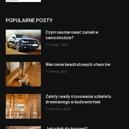
POPULARNE POSTY
Czym nasmarować zamek w
samochodzie?
11 lutego, 2022
Wiercenie kwadratowych otworów
11 marca, 2021
Zalety i wady stosowania szkieletu
drewnianego w budownictwie
11 stycznia, 2026
Jaki silnik do krajzegi?