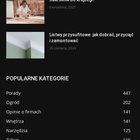
8 września, 2021
Listwy przysufitowe: jak dobrać, przyciąć
i zamontować
26 czerwca, 2024
POPULARNE KATEGORIE
Porady
447
Ogród
202
Opinie o firmach
141
Wnętrza
141
Narzędzia
125
Zakup
115