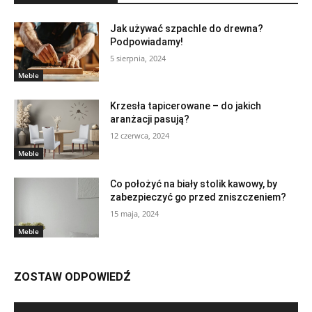
Jak używać szpachle do drewna?
Podpowiadamy!
5 sierpnia, 2024
Meble
Krzesła tapicerowane – do jakich
aranżacji pasują?
12 czerwca, 2024
Meble
Co położyć na biały stolik kawowy, by
zabezpieczyć go przed zniszczeniem?
15 maja, 2024
Meble
ZOSTAW ODPOWIEDŹ