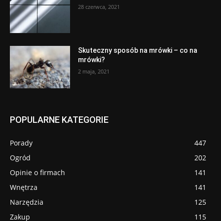
28 czerwca, 2021
Skuteczny sposób na mrówki – co na
mrówki?
2 maja, 2021
POPULARNE KATEGORIE
Porady
447
Ogród
202
Opinie o firmach
141
Wnętrza
141
Narzędzia
125
Zakup
115