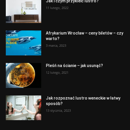
Jak i czym przykleić lustro?
11 lutego, 2022
Afrykarium Wrocław – ceny biletów – czy
warto?
3 marca, 2023
Pleśń na ścianie – jak usunąć?
12 lutego, 2021
Jak rozpoznać lustro weneckie w łatwy
sposób?
13 stycznia, 2023