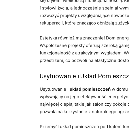
się stylem, wielkością i funkcjonalnością.
i stylowi życia, a jednocześnie spełniał w
rozważyć projekty uwzględniające nowoczes
rekuperacji, które znacząco obniżają zużyci
Estetyka również ma znaczenie! Dom energo
Współczesne projekty oferują szeroką gamę 
funkcjonalność z atrakcyjnym wyglądem. Wy
przestrzeni, co pozwoli na elastyczne dost
Usytuowanie i Układ Pomieszc
Usytuowanie i
układ pomieszczeń
w domu e
wpływający na jego efektywność energetyc
najwięcej ciepła, takie jak salon czy pokoje
pozwala na korzystanie z naturalnego ogrz
Przemyśl układ pomieszczeń pod kątem funk