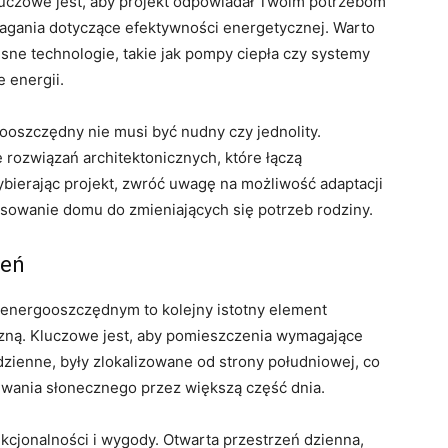
 Kluczowe jest, aby projekt odpowiadał Twoim potrzebom
ymagania dotyczące efektywności energetycznej. Warto
ne technologie, takie jak pompy ciepła czy systemy
e energii.
oszczędny nie musi być nudny czy jednolity.
rozwiązań architektonicznych, które łączą
bierając projekt, zwróć uwagę na możliwość adaptacji
osowanie domu do zmieniających się potrzeb rodziny.
zeń
nergooszczędnym to kolejny istotny element
zną. Kluczowe jest, aby pomieszczenia wymagające
 dzienne, były zlokalizowane od strony południowej, co
ewania słonecznego przez większą część dnia.
cjonalności i wygody. Otwarta przestrzeń dzienna,