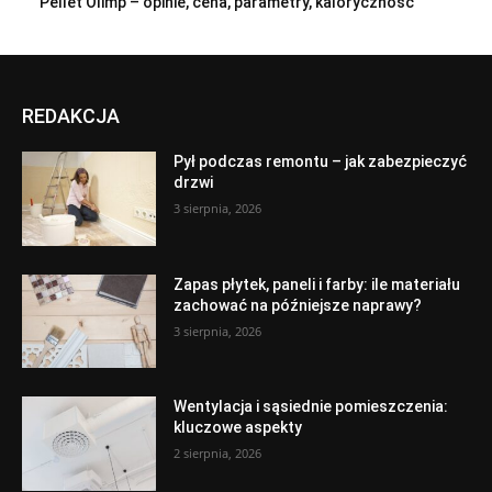
Pellet Olimp – opinie, cena, parametry, kaloryczność
REDAKCJA
Pył podczas remontu – jak zabezpieczyć
drzwi
3 sierpnia, 2026
Zapas płytek, paneli i farby: ile materiału
zachować na późniejsze naprawy?
3 sierpnia, 2026
Wentylacja i sąsiednie pomieszczenia:
kluczowe aspekty
2 sierpnia, 2026