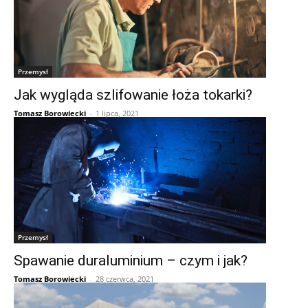
Przemysł
Jak wygląda szlifowanie łoża tokarki?
Tomasz Borowiecki
-
1 lipca, 2021
Przemysł
Spawanie duraluminium – czym i jak?
Tomasz Borowiecki
-
28 czerwca, 2021