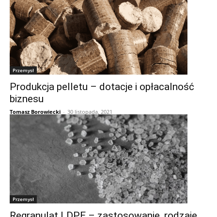
Przemysł
Produkcja pelletu – dotacje i opłacalność
biznesu
Tomasz Borowiecki
-
30 listopada, 2021
Przemysł
Regranulat LDPE – zastosowanie, rodzaje,