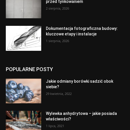
przed tynkowaniem
2 sierpnia, 2026
Dokumentacja fotograficzna budowy:
kluczowe etapy i instalacje
1 sierpnia, 2026
POPULARNE POSTY
Jakie odmiany borówki sadzić obok
siebie?
29 kwietnia, 2022
Wylewka anhydrytowa – jakie posiada
właściwości?
1 lipca, 2021