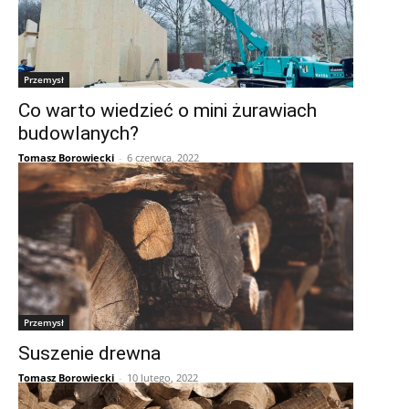
Przemysł
Co warto wiedzieć o mini żurawiach
budowlanych?
Tomasz Borowiecki
-
6 czerwca, 2022
Przemysł
Suszenie drewna
Tomasz Borowiecki
-
10 lutego, 2022