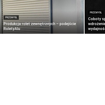
PRZEMYSŁ
PRZEMYSŁ
Coboty sp
Produkcja rolet zewnętrznych – podejście
wdrożenie
RoletyAlu
wydajnoś