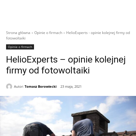
Strona główna
Opinie o firmach
HelioExperts - opinie kolejnej firmy od
fotowoltaiki
Opinie o firmach
HelioExperts – opinie kolejnej
firmy od fotowoltaiki
Autor:
Tomasz Borowiecki
23 maja, 2021