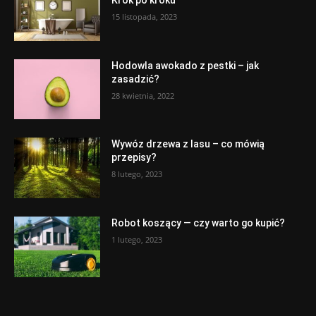
Krok po kroku
15 listopada, 2023
Hodowla awokado z pestki – jak
zasadzić?
28 kwietnia, 2022
Wywóz drzewa z lasu – co mówią
przepisy?
8 lutego, 2023
Robot koszący — czy warto go kupić?
1 lutego, 2023