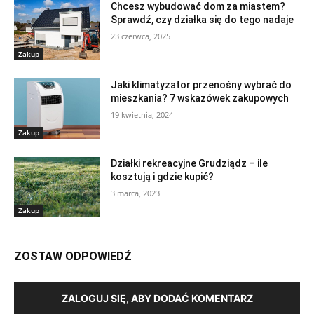
Chcesz wybudować dom za miastem?
Sprawdź, czy działka się do tego nadaje
23 czerwca, 2025
Zakup
Jaki klimatyzator przenośny wybrać do
mieszkania? 7 wskazówek zakupowych
19 kwietnia, 2024
Zakup
Działki rekreacyjne Grudziądz – ile
kosztują i gdzie kupić?
3 marca, 2023
Zakup
ZOSTAW ODPOWIEDŹ
ZALOGUJ SIĘ, ABY DODAĆ KOMENTARZ