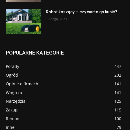
Robot koszący — czy warto go kupić?
1 lutego, 2023
POPULARNE KATEGORIE
Porady
447
Ogród
202
Opinie o firmach
141
Wnętrza
141
Narzędzia
125
Zakup
115
Remont
100
Inne
79