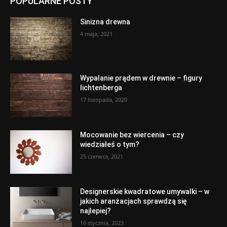
POPULARNE POSTY
Sinizna drewna
4 maja, 2021
Wypalanie prądem w drewnie – figury
lichtenberga
17 listopada, 2020
Mocowanie bez wiercenia – czy
wiedziałeś o tym?
25 czerwca, 2021
Designerskie kwadratowe umywalki – w
jakich aranżacjach sprawdzą się
najlepiej?
16 stycznia, 2023