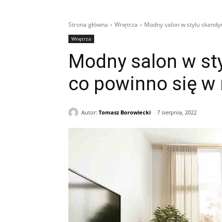
Strona główna
Wnętrza
Modny salon w stylu skandy
Wnętrza
Modny salon w st
co powinno się w
Autor:
Tomasz Borowiecki
7 sierpnia, 2022