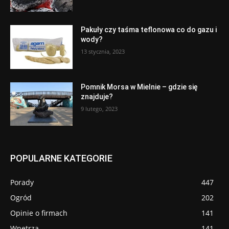
Pakuły czy taśma teflonowa co do gazu i
wody?
13 stycznia, 2023
Pomnik Morsa w Mielnie – gdzie się
znajduje?
9 lutego, 2023
POPULARNE KATEGORIE
Porady
447
Ogród
202
Opinie o firmach
141
Wnętrza
141