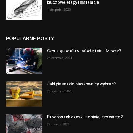
kluczowe etapy i instalacje
1 sierpnia, 2026
POPULARNE POSTY
Czym spawać kwasówkę i nierdzewkę?
24 czerwca, 2021
Jaki piasek do piaskownicy wybrać?
26 stycznia, 2023
Ekogroszek czeski – opinie, czy warto?
22 marca, 2020