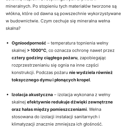
mineralnych. Po stopieniu tych materiałów tworzone są
włókna, które od dawna są powszechnie wykorzystywane
w budownictwie. Czym cechuje się mineralna wełna
skalna?
Ognioodporność
–
temperatura topnienia
wełn
y
skaln
ej
>
1000°C
, co oznacza ochronę nawet przez
cztery
godziny ciągłego pożaru
, zapobiegając
rozprzestrzenianiu się ognia na inne części
konstrukcji. Podczas pożaru
nie wydziela również
toksycznego dymu
i płonących kropel
.
Izolacja akustyczna
– izolacja wykonana z wełny
skalnej
efektywnie redukuje dźwięki zewnętrzne
oraz hałas między pomieszczeniami
. Wełna
stosowana do izolacji instalacji sanitarnych i
klimatyzacji znacznie zmniejsza ich głośność.