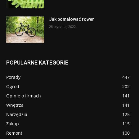
Jak pomalować rower
28 stycznia, 2022
POPULARNE KATEGORIE
Porady
447
Ogród
202
Opinie o firmach
141
Wnętrza
141
Narzędzia
125
Zakup
115
Remont
100