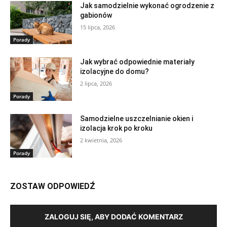
Jak samodzielnie wykonać ogrodzenie z
gabionów
15 lipca, 2026
Porady
Jak wybrać odpowiednie materiały
izolacyjne do domu?
2 lipca, 2026
Porady
Samodzielne uszczelnianie okien i
izolacja krok po kroku
2 kwietnia, 2026
Porady
ZOSTAW ODPOWIEDŹ
ZALOGUJ SIĘ, ABY DODAĆ KOMENTARZ