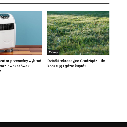
Zakup
yzator przenośny wybrać
Działki rekreacyjne Grudziądz – ile
nia? 7 wskazówek
kosztują i gdzie kupić?
h