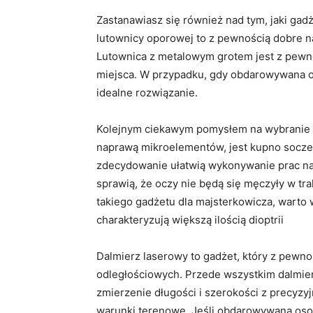
Zastanawiasz się również nad tym, jaki gad
lutownicy oporowej to z pewnością dobre n
Lutownica z metalowym grotem jest z pewno
miejsca. W przypadku, gdy obdarowywana os
idealne rozwiązanie.
Kolejnym ciekawym pomysłem na wybranie ga
naprawą mikroelementów, jest kupno socze
zdecydowanie ułatwią wykonywanie prac n
sprawią, że oczy nie będą się męczyły w tr
takiego gadżetu dla majsterkowicza, warto
charakteryzują większą ilością dioptrii
Dalmierz laserowy to gadżet, który z pewn
odległościowych. Przede wszystkim dalmier
zmierzenie długości i szerokości z precyzyj
warunki terenowe. Jeśli obdarowywana oso