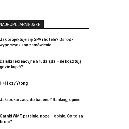
NAJPOPULARNIEJSZE
Jak projektuje się SPA i hotele? Ośrodki
wypoczynku na zamówienie
Działki rekreacyjne Grudziądz – ile kosztują i
gdzie kupić?
H+H czy Ytong
Jaki odkurzacz do basenu? Ranking, opinie
Garnki WMF, patelnie, noże – opinie. Co to za
firma?