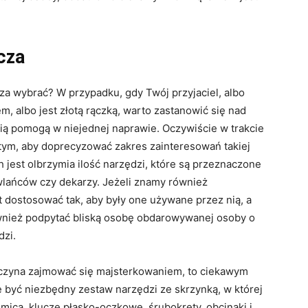
cza
cza wybrać? W przypadku, gdy Twój przyjaciel, albo
, albo jest złotą rączką, warto zastanowić się nad
ą pomogą w niejednej naprawie. Oczywiście w trakcie
tym, aby doprecyzować zakres zainteresowań takiej
jest olbrzymia ilość narzędzi, które są przeznaczone
owlańców czy dekarzy. Jeżeli znamy również
 dostosować tak, aby były one używane przez nią, a
ównież podpytać bliską osobę obdarowywanej osoby o
dzi.
aczyna zajmować się majsterkowaniem, to ciekawym
 być niezbędny zestaw narzędzi ze skrzynką, w której
mica, klucze płasko-oczkowe, śrubokręty, obcinaki i