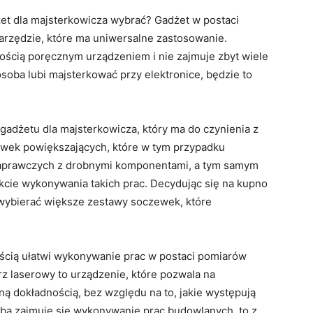
żet dla majsterkowicza wybrać? Gadżet w postaci
arzędzie, które ma uniwersalne zastosowanie.
ścią poręcznym urządzeniem i nie zajmuje zbyt wiele
oba lubi majsterkować przy elektronice, będzie to
dżetu dla majsterkowicza, który ma do czynienia z
wek powiększających, które w tym przypadku
aprawczych z drobnymi komponentami, a tym samym
akcie wykonywania takich prac. Decydując się na kupno
 wybierać większe zestawy soczewek, które
ością ułatwi wykonywanie prac w postaci pomiarów
z laserowy to urządzenie, które pozwala na
ną dokładnością, bez względu na to, jakie występują
ba zajmuje się wykonywanie prac budowlanych, to z