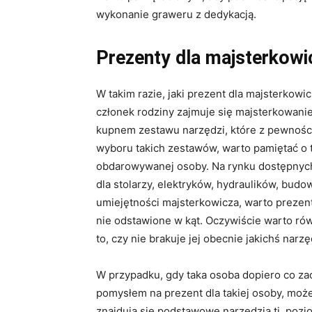
wykonanie graweru z dedykacją.
Prezenty dla majsterkowi
W takim razie, jaki prezent dla majsterkowi
członek rodziny zajmuje się majsterkowaniem
kupnem zestawu narzędzi, które z pewności
wyboru takich zestawów, warto pamiętać o 
obdarowywanej osoby. Na rynku dostępnych 
dla stolarzy, elektryków, hydraulików, bud
umiejętności majsterkowicza, warto prezent
nie odstawione w kąt. Oczywiście warto r
to, czy nie brakuje jej obecnie jakichś narzę
W przypadku, gdy taka osoba dopiero co z
pomysłem na prezent dla takiej osoby, może
znajdują się podstawowe narzędzia tj. pozio