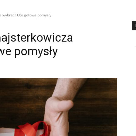
za wybrać? Oto gotowe pomysły
majsterkowicza
we pomysły