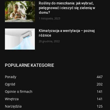
Rośliny do mieszkania: jak wybrać,
pielęgnować i cieszyć się zielenią w
domu?
1 listopada, 2023
Klimatyzacja a wentylacja – poznaj
różnice
20 grudnia, 2022
POPULARNE KATEGORIE
Porady
447
Ogród
202
Opinie o firmach
141
Wnętrza
141
Narzędzia
125