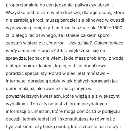
proporcjonalnie do cen jedzenia, paliwa czy ubrań…
Wszystko jest teraz o wiele droższe, dlatego osoby, które
nie zarabiają kroci, muszą bardziej się pilnować w kwestii
wydawania pieniędzy. Limetron kosztuje ok. 1500 – 1600
zł, dlatego nic dziwnego, że istnieje całkiem sporo
zapytań w sieci pt.:
Limetron – czy działa?, Odkamieniacz
wody Limetron – warto?
itd. U większości się on
sprawdza, jednak nie wiem, jakie masz problemy z wodą,
dlatego moim zdaniem, lepiej jest się dodatkowo
poradzić specjalisty. Porad w sieci jest mnóstwo –
internauci doradzają sobie w tak błahych sprawach jak
ubiór, makijaż, ale również radzą innym w
poważniejszych kwestiach, które wiążą się z większymi
wydatkami. Ten artykuł jest zbiorem przydatnych
informacji o Limetron, które mogą pomóc Ci w podjęciu
decyzji, jednak lepiej jeśli skonsultujesz to również z
hydraulikiem, czy bliską osobą, która zna się na rzeczy i