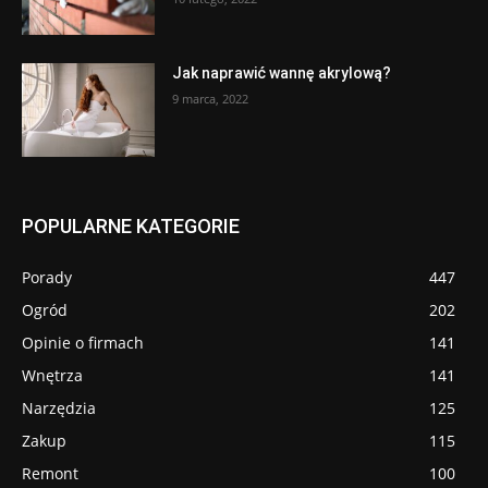
Jak naprawić wannę akrylową?
9 marca, 2022
POPULARNE KATEGORIE
Porady
447
Ogród
202
Opinie o firmach
141
Wnętrza
141
Narzędzia
125
Zakup
115
Remont
100