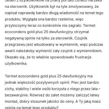
Jeden z użytkowników na znany portalu CENEO narzeka
na sterownik. Użytkownik był na tyle zmotywowany, że
napisał naprawdę bardzo długą wiadomość na temat tego
produktu. Wygląda ona bardzo rzetelnie, więc
przytoczymy teraz co konkretnie nie zagrało. Termet
ecocondens gold plus 25 dwufunkcyjny otrzymał
negatywną opinie na tylko za sterownik. Czujnik
przegrzewu jest wbudowany w wymiennik, więc podczas
awarii należałoby wymienić cały czujnik z wymiennikiem.
Okazało się, że to właśnie spowodowało frustracje
użytkownika.
Termet ecocondens gold plus 25 dwufunkcyjny ma
jednak większość pozytywnych opinii. Piec jest bardzo
cichy, stabilny i wiele osób korzysta z niego przez lata –
bezawaryjnie. Również do zalet możemy zaliczyć łatwy
montaż, dobry stosunek jakości do ceny. A Ty jaką masz
opinie na temat tego produktu?