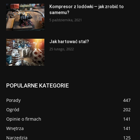
Kompresor z lodówki — jak zrobić to
samemu?
5 października, 2021
Jak hartować stal?
25 lutego, 2022
POPULARNE KATEGORIE
Porady
447
Ogród
202
Opinie o firmach
141
Wnętrza
141
Narzędzia
125