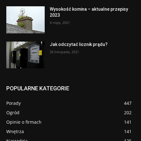
Wysokość komina – aktualne przepisy
2023
4 maja, 2021
Jak odczytać licznik prądu?
26 listopada, 2021
POPULARNE KATEGORIE
Porady
447
Ogród
202
Opinie o firmach
141
Wnętrza
141
Narzędzia
125