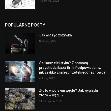
1 sierpnia, 2026
POPULARNE POSTY
Jak włożyć zszywki?
8 marca, 2022
Szukasz elektryka? Z pomocą
przychodzi baza firm! Podpowiadamy,
jak szybko znaleźć rzetelnego fachowca
4 lipca, 2022
Złoto w polskim węglu? Jak wygląda
złoto w węglu?
24 listopada, 2022