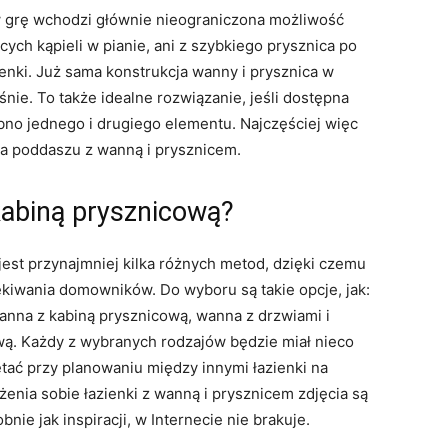
 w grę wchodzi głównie nieograniczona możliwość
ych kąpieli w pianie, ani z szybkiego prysznica po
ienki. Już sama konstrukcja wanny i prysznica w
ie. To także idealne rozwiązanie, jeśli dostępna
bno jednego i drugiego elementu. Najczęściej więc
na poddaszu z wanną i prysznicem.
abiną prysznicową?
est przynajmniej kilka różnych metod, dzięki czemu
zekiwania domowników. Do wyboru są takie opcje, jak:
nna z kabiną prysznicową, wanna z drzwiami i
ą. Każdy z wybranych rodzajów będzie miał nieco
tać przy planowaniu między innymi łazienki na
nia sobie łazienki z wanną i prysznicem zdjęcia są
ie jak inspiracji, w Internecie nie brakuje.