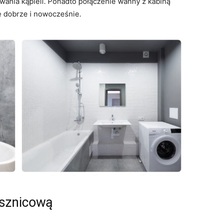
wania kąpieli. Ponadto połączenie wanny z kabiną
 dobrze i nowocześnie.
ysznicową