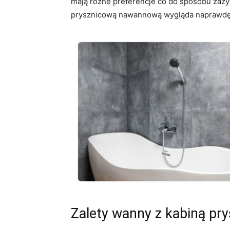
mają różne preferencje co do sposobu zaży
prysznicową nawannową wygląda naprawdę
Zalety wanny z kabiną pr