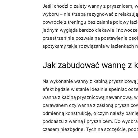
Jeśli chodzi o zalety wanny z prysznicem,
wyboru – nie trzeba rezygnować z relaksując
powrocie z treningu bez zalania połowy łaz
jednym wygląda bardzo ciekawie i nowocześn
przestrzeń nie pozwala na postawienie oso
spotykamy takie rozwiązania w łazienkach 
Jak zabudować wannę z k
Na wykonanie wanny z kabiną prysznicową j
efekt będzie w stanie idealnie spełniać oc
wanna z kabiną prysznicową nawannową, wa
parawanem czy wanna z zasłoną prysznicow
odmienną konstrukcję, o czym należy pamię
poddaszu z wanną i prysznicem. Do wyobraże
czasem niezbędne. Tych na szczęście, podobn