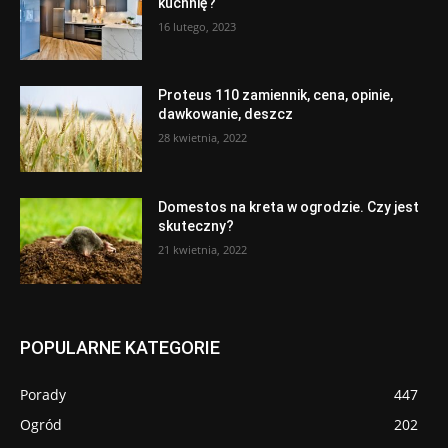
kuchnię?
16 lutego, 2023
Proteus 110 zamiennik, cena, opinie,
dawkowanie, deszcz
28 kwietnia, 2022
Domestos na kreta w ogrodzie. Czy jest
skuteczny?
21 kwietnia, 2022
POPULARNE KATEGORIE
Porady
447
Ogród
202