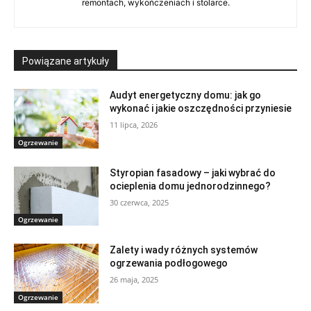
remontach, wykończeniach i stolarce.
Powiązane artykuły
Audyt energetyczny domu: jak go
wykonać i jakie oszczędności przyniesie
11 lipca, 2026
Ogrzewanie
Styropian fasadowy – jaki wybrać do
ocieplenia domu jednorodzinnego?
30 czerwca, 2025
Ogrzewanie
Zalety i wady różnych systemów
ogrzewania podłogowego
26 maja, 2025
Ogrzewanie