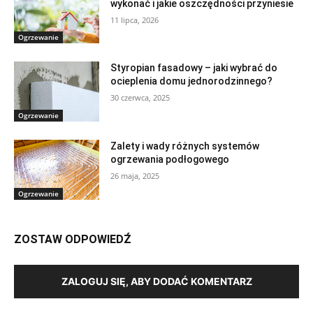
wykonać i jakie oszczędności przyniesie
11 lipca, 2026
Ogrzewanie
Styropian fasadowy – jaki wybrać do
ocieplenia domu jednorodzinnego?
30 czerwca, 2025
Ogrzewanie
Zalety i wady różnych systemów
ogrzewania podłogowego
26 maja, 2025
Ogrzewanie
ZOSTAW ODPOWIEDŹ
ZALOGUJ SIĘ, ABY DODAĆ KOMENTARZ