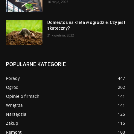
16 maja, 2025
Domestos na kreta w ogrodzie. Czy jest
skuteczny?
21 kwietnia, 2022
POPULARNE KATEGORIE
Porady
447
Ogród
202
Opinie o firmach
141
Wnętrza
141
Narzędzia
125
Zakup
115
Remont
100