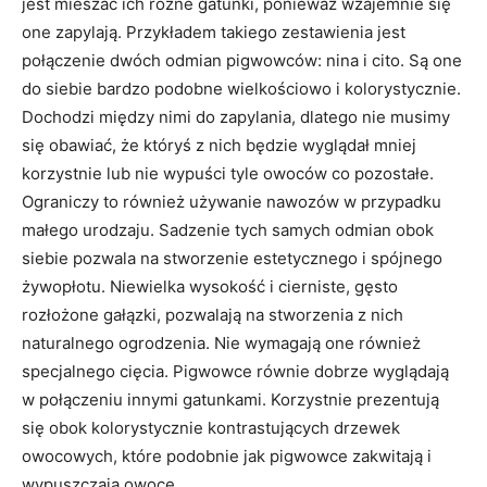
jest mieszać ich różne gatunki, ponieważ wzajemnie się
one zapylają. Przykładem takiego zestawienia jest
połączenie dwóch odmian pigwowców: nina i cito. Są one
do siebie bardzo podobne wielkościowo i kolorystycznie.
Dochodzi między nimi do zapylania, dlatego nie musimy
się obawiać, że któryś z nich będzie wyglądał mniej
korzystnie lub nie wypuści tyle owoców co pozostałe.
Ograniczy to również używanie nawozów w przypadku
małego urodzaju. Sadzenie tych samych odmian obok
siebie pozwala na stworzenie estetycznego i spójnego
żywopłotu. Niewielka wysokość i cierniste, gęsto
rozłożone gałązki, pozwalają na stworzenia z nich
naturalnego ogrodzenia. Nie wymagają one również
specjalnego cięcia. Pigwowce równie dobrze wyglądają
w połączeniu innymi gatunkami. Korzystnie prezentują
się obok kolorystycznie kontrastujących drzewek
owocowych, które podobnie jak pigwowce zakwitają i
wypuszczają owoce.