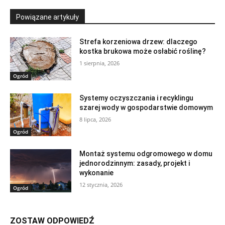
Powiązane artykuły
Strefa korzeniowa drzew: dlaczego
kostka brukowa może osłabić roślinę?
1 sierpnia, 2026
Ogród
Systemy oczyszczania i recyklingu
szarej wody w gospodarstwie domowym
8 lipca, 2026
Ogród
Montaż systemu odgromowego w domu
jednorodzinnym: zasady, projekt i
wykonanie
12 stycznia, 2026
Ogród
ZOSTAW ODPOWIEDŹ