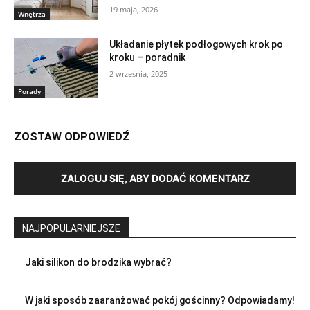
19 maja, 2026
Wnętrza
Układanie płytek podłogowych krok po
kroku – poradnik
2 września, 2025
Porady
ZOSTAW ODPOWIEDŹ
ZALOGUJ SIĘ, ABY DODAĆ KOMENTARZ
NAJPOPULARNIEJSZE
Jaki silikon do brodzika wybrać?
W jaki sposób zaaranżować pokój gościnny? Odpowiadamy!