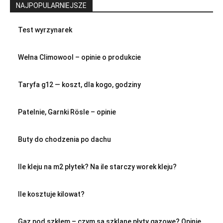
NAJPOPULARNIEJSZE
Test wyrzynarek
Wełna Climowool – opinie o produkcie
Taryfa g12 — koszt, dla kogo, godziny
Patelnie, Garnki Rösle – opinie
Buty do chodzenia po dachu
Ile kleju na m2 płytek? Na ile starczy worek kleju?
Ile kosztuje kilowat?
Gaz pod szkłem – czym są szklane płyty gazowe? Opinie