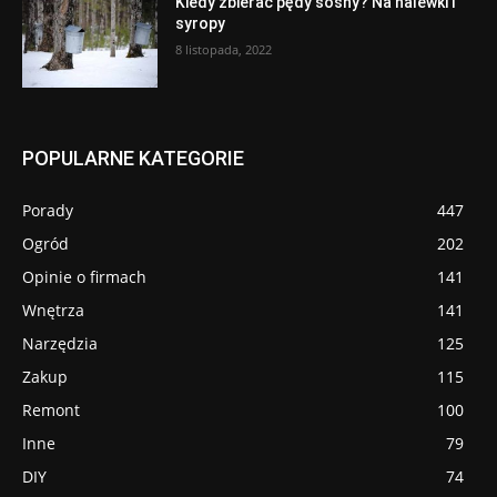
Kiedy zbierać pędy sosny? Na nalewki i
syropy
8 listopada, 2022
POPULARNE KATEGORIE
Porady
447
Ogród
202
Opinie o firmach
141
Wnętrza
141
Narzędzia
125
Zakup
115
Remont
100
Inne
79
DIY
74