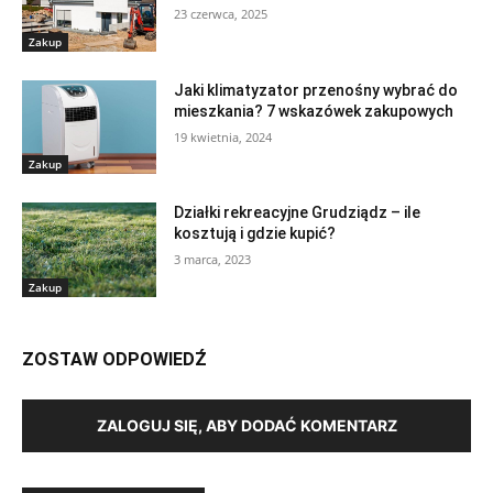
23 czerwca, 2025
Zakup
Jaki klimatyzator przenośny wybrać do
mieszkania? 7 wskazówek zakupowych
19 kwietnia, 2024
Zakup
Działki rekreacyjne Grudziądz – ile
kosztują i gdzie kupić?
3 marca, 2023
Zakup
ZOSTAW ODPOWIEDŹ
ZALOGUJ SIĘ, ABY DODAĆ KOMENTARZ