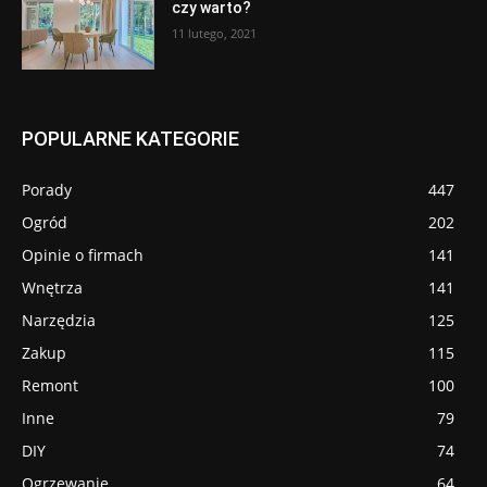
czy warto?
11 lutego, 2021
POPULARNE KATEGORIE
Porady
447
Ogród
202
Opinie o firmach
141
Wnętrza
141
Narzędzia
125
Zakup
115
Remont
100
Inne
79
DIY
74
Ogrzewanie
64