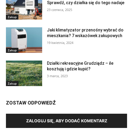
Sprawdź, czy działka się do tego nadaje
23 czerwca, 2025
Zakup
Jaki klimatyzator przenośny wybrać do
mieszkania? 7 wskazówek zakupowych
19 kwietnia, 2024
Zakup
Działki rekreacyjne Grudziądz – ile
kosztują i gdzie kupić?
3 marca, 2023
Zakup
ZOSTAW ODPOWIEDŹ
ZALOGUJ SIĘ, ABY DODAĆ KOMENTARZ