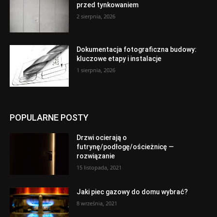
przed tynkowaniem
2 sierpnia, 2026
Dokumentacja fotograficzna budowy:
kluczowe etapy i instalacje
1 sierpnia, 2026
POPULARNE POSTY
Drzwi ocierają o
futrynę/podłogę/ościeżnicę —
rozwiązanie
15 listopada, 2021
Jaki piec gazowy do domu wybrać?
8 września, 2021