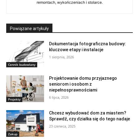
remontach, wykończeniach i stolarce.
Powiązane artykuły
Dokumentacja fotograficzna budowy:
kluczowe etapy i instalacje
1 sierpnia, 2026
Cennik budowlany
Projektowanie domu przyjaznego
seniorom i osobom z
niepełnosprawnościami
6 lipca, 2026
Projekty
Chcesz wybudować dom za miastem?
Sprawdź, czy działka się do tego nadaje
23 czerwca, 2025
Zakup