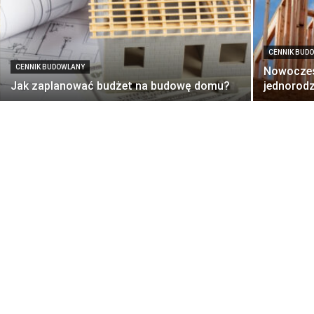
CENNIK BUD
CENNIK BUDOWLANY
Nowoczes
Jak zaplanować budżet na budowę domu?
jednorod