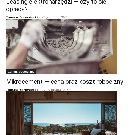
Leasing elektronarzędzi — czy to się
opłaca?
Tomasz Borowiecki
-
21 grudnia, 2021
Cennik budowlany
Mikrocement — cena oraz koszt robocizny
Tomasz Borowiecki
-
17 listopada, 2021