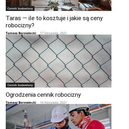
Cennik budowlany
Taras — ile to kosztuje i jakie są ceny
robocizny?
Tomasz Borowiecki
-
17 listopada, 2021
Cennik budowlany
Ogrodzenia cennik robocizny
Tomasz Borowiecki
-
16 listopada, 2021