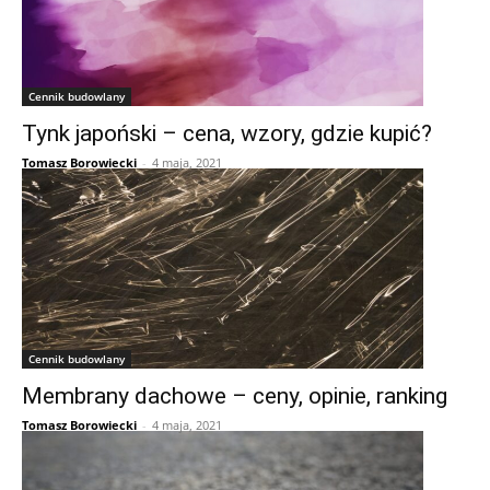
Cennik budowlany
Tynk japoński – cena, wzory, gdzie kupić?
Tomasz Borowiecki
-
4 maja, 2021
Cennik budowlany
Membrany dachowe – ceny, opinie, ranking
Tomasz Borowiecki
-
4 maja, 2021