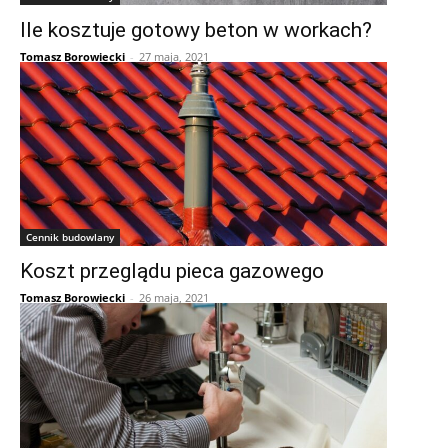
Ile kosztuje gotowy beton w workach?
Tomasz Borowiecki
-
27 maja, 2021
Cennik budowlany
Koszt przeglądu pieca gazowego
Tomasz Borowiecki
-
26 maja, 2021