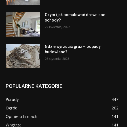
Czym i jak pomalować drewniane
schody?
27 kwietnia, 2022
Gdzie wyrzucić gruz – odpady
budowlane?
26 stycznia, 2023
POPULARNE KATEGORIE
Porady
447
Ogród
202
Opinie o firmach
141
Wnętrza
141