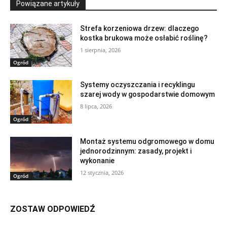
Powiązane artykuły
Strefa korzeniowa drzew: dlaczego
kostka brukowa może osłabić roślinę?
1 sierpnia, 2026
Ogród
Systemy oczyszczania i recyklingu
szarej wody w gospodarstwie domowym
8 lipca, 2026
Ogród
Montaż systemu odgromowego w domu
jednorodzinnym: zasady, projekt i
wykonanie
12 stycznia, 2026
Ogród
ZOSTAW ODPOWIEDŹ