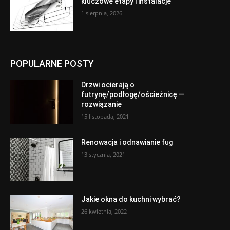
kluczowe etapy i instalacje
1 sierpnia, 2026
POPULARNE POSTY
Drzwi ocierają o
futrynę/podłogę/ościeżnicę —
rozwiązanie
15 listopada, 2021
Renowacja i odnawianie fug
13 stycznia, 2021
Jakie okna do kuchni wybrać?
26 kwietnia, 2022