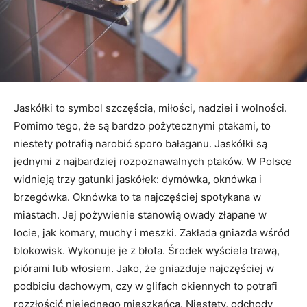
Jaskółki to symbol szczęścia, miłości, nadziei i wolności.
Pomimo tego, że są bardzo pożytecznymi ptakami, to
niestety potrafią narobić sporo bałaganu. Jaskółki są
jednymi z najbardziej rozpoznawalnych ptaków. W Polsce
widnieją trzy gatunki jaskółek: dymówka, oknówka i
brzegówka. Oknówka to ta najczęściej spotykana w
miastach. Jej pożywienie stanowią owady złapane w
locie, jak komary, muchy i meszki. Zakłada gniazda wśród
blokowisk. Wykonuje je z błota. Środek wyściela trawą,
piórami lub włosiem. Jako, że gniazduje najczęściej w
podbiciu dachowym, czy w glifach okiennych to potrafi
rozzłościć niejednego mieszkańca. Niestety, odchody