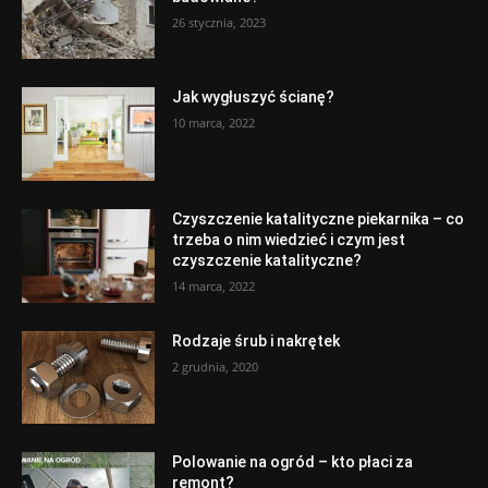
26 stycznia, 2023
Jak wygłuszyć ścianę?
10 marca, 2022
Czyszczenie katalityczne piekarnika – co
trzeba o nim wiedzieć i czym jest
czyszczenie katalityczne?
14 marca, 2022
Rodzaje śrub i nakrętek
2 grudnia, 2020
Polowanie na ogród – kto płaci za
remont?