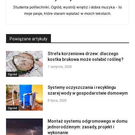
Studenta politechniki. Ogród, wystrój wnętrz i dobra muzyka - to
moje pasje, które staram wplatać w moich tekstach.
Powiązane artykuły
Strefa korzeniowa drzew: dlaczego
kostka brukowa może osłabić roślinę?
1 sierpnia, 2026
Ogród
Systemy oczyszczania i recyklingu
szarej wody w gospodarstwie domowym
8 lipca, 2026
Ogród
Montaż systemu odgromowego w domu
jednorodzinnym: zasady, projekt i
wykonanie