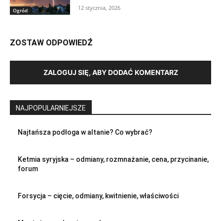
12 stycznia, 2026
Ogród
ZOSTAW ODPOWIEDŹ
ZALOGUJ SIĘ, ABY DODAĆ KOMENTARZ
NAJPOPULARNIEJSZE
Najtańsza podłoga w altanie? Co wybrać?
Ketmia syryjska – odmiany, rozmnażanie, cena, przycinanie,
forum
Forsycja – cięcie, odmiany, kwitnienie, właściwości