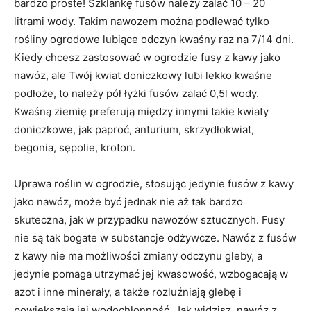
bardzo proste! Szklankę fusów należy zalać 10 – 20
litrami wody. Takim nawozem można podlewać tylko
rośliny ogrodowe lubiące odczyn kwaśny raz na 7/14 dni.
Kiedy chcesz zastosować w ogrodzie fusy z kawy jako
nawóz, ale Twój kwiat doniczkowy lubi lekko kwaśne
podłoże, to należy pół łyżki fusów zalać 0,5l wody.
Kwaśną ziemię preferują między innymi takie kwiaty
doniczkowe, jak paproć, anturium, skrzydłokwiat,
begonia, sępolie, kroton.
Uprawa roślin w ogrodzie, stosując jedynie fusów z kawy
jako nawóz, może być jednak nie aż tak bardzo
skuteczna, jak w przypadku nawozów sztucznych. Fusy
nie są tak bogate w substancje odżywcze. Nawóz z fusów
z kawy nie ma możliwości zmiany odczynu gleby, a
jedynie pomaga utrzymać jej kwasowość, wzbogacają w
azot i inne minerały, a także rozluźniają glebę i
powiększają jej wodochłonność. Jak widzisz, nawóz z