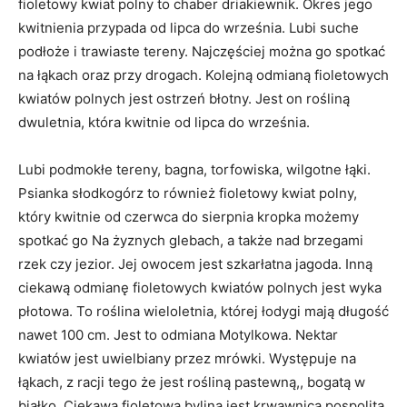
fioletowy kwiat polny to chaber driakiewnik. Okres jego
kwitnienia przypada od lipca do września. Lubi suche
podłoże i trawiaste tereny. Najczęściej można go spotkać
na łąkach oraz przy drogach. Kolejną odmianą fioletowych
kwiatów polnych jest ostrzeń błotny. Jest on rośliną
dwuletnia, która kwitnie od lipca do września.
Lubi podmokłe tereny, bagna, torfowiska, wilgotne łąki.
Psianka słodkogórz to również fioletowy kwiat polny,
który kwitnie od czerwca do sierpnia kropka możemy
spotkać go Na żyznych glebach, a także nad brzegami
rzek czy jezior. Jej owocem jest szkarłatna jagoda. Inną
ciekawą odmianę fioletowych kwiatów polnych jest wyka
płotowa. To roślina wieloletnia, której łodygi mają długość
nawet 100 cm. Jest to odmiana Motylkowa. Nektar
kwiatów jest uwielbiany przez mrówki. Występuje na
łąkach, z racji tego że jest rośliną pastewną,, bogatą w
białko. Ciekawą fioletową byliną jest krwawnica pospolita