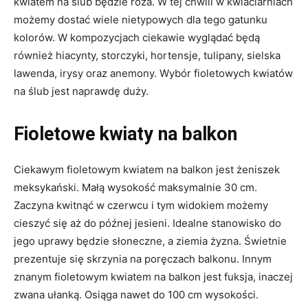
kwiatem na ślub będzie róża. W tej chwili w kwiaciarniach
możemy dostać wiele nietypowych dla tego gatunku
kolorów. W kompozycjach ciekawie wyglądać będą
również hiacynty, storczyki, hortensje, tulipany, sielska
lawenda, irysy oraz anemony. Wybór fioletowych kwiatów
na ślub jest naprawdę duży.
Fioletowe kwiaty na balkon
Ciekawym fioletowym kwiatem na balkon jest żeniszek
meksykański. Małą wysokość maksymalnie 30 cm.
Zaczyna kwitnąć w czerwcu i tym widokiem możemy
cieszyć się aż do późnej jesieni. Idealne stanowisko do
jego uprawy będzie słoneczne, a ziemia żyzna. Świetnie
prezentuje się skrzynia na poręczach balkonu. Innym
znanym fioletowym kwiatem na balkon jest fuksja, inaczej
zwana ułanką. Osiąga nawet do 100 cm wysokości.