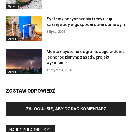
Ogród
Systemy oczyszczania i recyklingu
szarej wody w gospodarstwie domowym
8 lipca, 2026
Ogród
Montaż systemu odgromowego w domu
jednorodzinnym: zasady, projekt i
wykonanie
12 stycznia, 2026
Ogród
ZOSTAW ODPOWIEDŹ
ZALOGUJ SIĘ, ABY DODAĆ KOMENTARZ
NAJPOPULARNIEJSZE