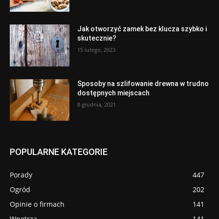
Jak otworzyć zamek bez klucza szybko i
skutecznie?
15 lutego, 2023
Sposoby na szlifowanie drewna w trudno
dostępnych miejscach
8 grudnia, 2021
POPULARNE KATEGORIE
Porady
447
Ogród
202
Opinie o firmach
141
Wnętrza
141