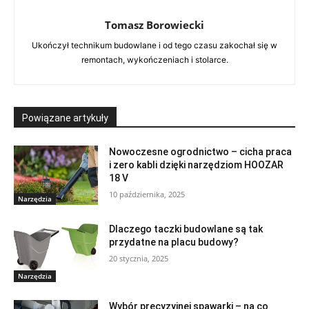
Tomasz Borowiecki
Ukończył technikum budowlane i od tego czasu zakochał się w
remontach, wykończeniach i stolarce.
Powiązane artykuły
Nowoczesne ogrodnictwo – cicha praca
i zero kabli dzięki narzędziom HOOZAR
18 V
10 października, 2025
Narzędzia
Dlaczego taczki budowlane są tak
przydatne na placu budowy?
20 stycznia, 2025
Narzędzia
Wybór precyzyjnej spawarki – na co