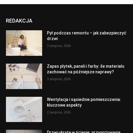
REDAKCJA
Pył podczas remontu – jak zabezpieczyć
drzwi
3 sierpnia, 2026
Zapas płytek, paneli i farby: ile materiału
zachować na późniejsze naprawy?
3 sierpnia, 2026
Wentylacja i sąsiednie pomieszczenia:
kluczowe aspekty
2 sierpnia, 2026
Drzwi ukryte w ścianie: przygotowania