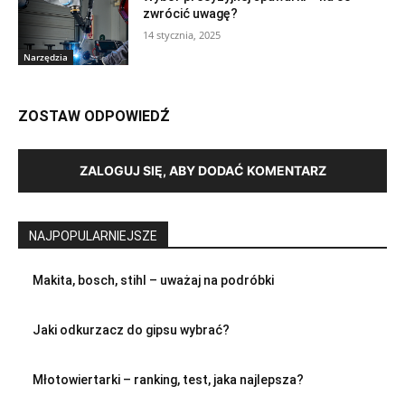
zwrócić uwagę?
14 stycznia, 2025
Narzędzia
ZOSTAW ODPOWIEDŹ
ZALOGUJ SIĘ, ABY DODAĆ KOMENTARZ
NAJPOPULARNIEJSZE
Makita, bosch, stihl – uważaj na podróbki
Jaki odkurzacz do gipsu wybrać?
Młotowiertarki – ranking, test, jaka najlepsza?