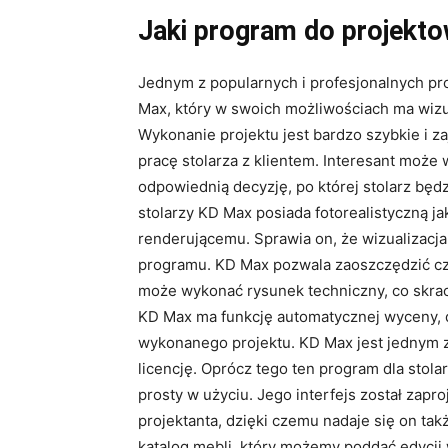
Jaki program do projekto
Jednym z popularnych i profesjonalnych pr
Max, który w swoich możliwościach ma wizual
Wykonanie projektu jest bardzo szybkie i z
pracę stolarza z klientem. Interesant może 
odpowiednią decyzję, po której stolarz będz
stolarzy KD Max posiada fotorealistyczną j
renderującemu. Sprawia on, że wizualizacj
programu. KD Max pozwala zaoszczędzić cz
może wykonać rysunek techniczny, co skra
KD Max ma funkcję automatycznej wyceny, d
wykonanego projektu. KD Max jest jednym 
licencję. Oprócz tego ten program dla stola
prosty w użyciu. Jego interfejs został zapr
projektanta, dzięki czemu nadaje się on ta
katalog mebli, który możemy poddać edycji 