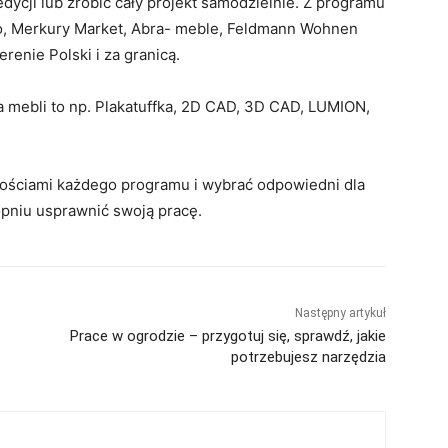
dycji lub zrobić cały projekt samodzielnie. Z programu
io, Merkury Market, Abra- meble, Feldmann Wohnen
erenie Polski i za granicą.
a mebli to np. Plakatuffka, 2D CAD, 3D CAD, LUMION,
wościami każdego programu i wybrać odpowiedni dla
opniu usprawnić swoją pracę.
Następny artykuł
Prace w ogrodzie – przygotuj się, sprawdź, jakie
potrzebujesz narzędzia