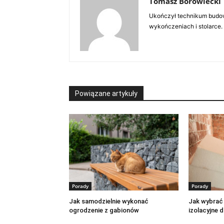
Tomasz Borowiecki
Ukończył technikum budow
wykończeniach i stolarce.
Powiązane artykuły
Porady
Porady
Jak samodzielnie wykonać
Jak wybrać
ogrodzenie z gabionów
izolacyjne 