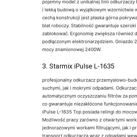
pojemny model z unikalnej linii odkurzaczy
i lekką budową o wyjątkowym wzornictwie w 
cechą konstrukcji jest płaska górna pokry
blat roboczy. Stabilność gwarantuje szeroki
zablokować. Ergonomię zwiększa również d
podłączonym elektronarzędziem. Gniazdo 2
mocy znamionowej 2400W.
3. Starmix iPulse L-1635
profesjonalny odkurzacz przemysłowo-budo
suchymi, jak i mokrymi odpadami. Odkurza
automatycznym oczyszczaniu filtrów za po
co gwarantuje niezakłócone funkcjonowanie
iPulse L-1635 Top posiada relingi do mocow
Możliwość pracy zarówno z otwartymi work
jednorazowymi workami filtrującymi, jak i 
transport odkurzacza wraz z odpadami wewn