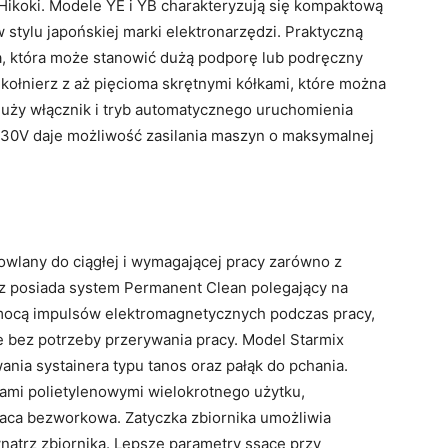
 Hikoki. Modele YE i YB charakteryzują się kompaktową
stylu japońskiej marki elektronarzędzi. Praktyczną
wa, która może stanowić dużą podporę lub podręczny
 kołnierz z aż pięcioma skrętnymi kółkami, które można
uży włącznik i tryb automatycznego uruchomienia
30V daje możliwość zasilania maszyn o maksymalnej
wlany do ciągłej i wymagającej pracy zarówno z
cz posiada system Permanent Clean polegający na
mocą impulsów elektromagnetycznych podczas pracy,
 bez potrzeby przerywania pracy. Model Starmix
ania systainera typu tanos oraz pałąk do pchania.
ami polietylenowymi wielokrotnego użytku,
praca bezworkowa. Zatyczka zbiornika umożliwia
ątrz zbiornika. Lepsze parametry ssące przy