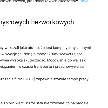
nalnych ssawek, jak i dodatkowych akcesoriów.
RIWALL
emysłowych bezworkowych
 wskazali jako atut to, że jest kompatybilny z innymi
t w wydajną turbinę o mocy 1200W wytwarzającej
pewnia wysoką skuteczność. Mocowanie do walizek
iązaniem w czasie transportu i przechowywania.
czania filtra (SFC+) zapewnia szybkie tempo pracy.
zbiornikiem 35l ze stali nierdzewnej to najbardziej