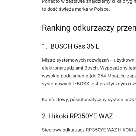
Ponadto w zestawie znajdziemy kilka orygi
to dość świeża marka w Polsce.
Ranking odkurzaczy prz
1. BOSCH Gas 35 L
Mistrz systemowych rozwiązań – użytkownicy
elektronarzędziami Bosch. Wyposażony jes
wysokie podciśnienie (do 254 Mba), co za
systemowych L-BOXX jest praktycznym rozw
Komfortowy, półautomatyczny system oczysz
2. Hikoki RP350YE WAZ
Sieciowy odkurzacz RP350YE WAZ HiKOKI ze 