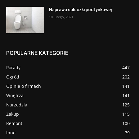
Naprawa spłuczki podtynkowej
10 lutego, 2021
POPULARNE KATEGORIE
Porady
447
Ogród
202
Opinie o firmach
141
Wnętrza
141
Narzędzia
125
Zakup
115
Remont
100
Inne
79