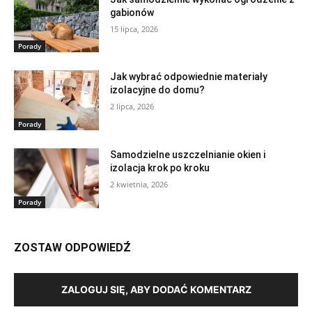
gabionów
15 lipca, 2026
Porady
Jak wybrać odpowiednie materiały
izolacyjne do domu?
2 lipca, 2026
Porady
Samodzielne uszczelnianie okien i
izolacja krok po kroku
2 kwietnia, 2026
Porady
ZOSTAW ODPOWIEDŹ
ZALOGUJ SIĘ, ABY DODAĆ KOMENTARZ