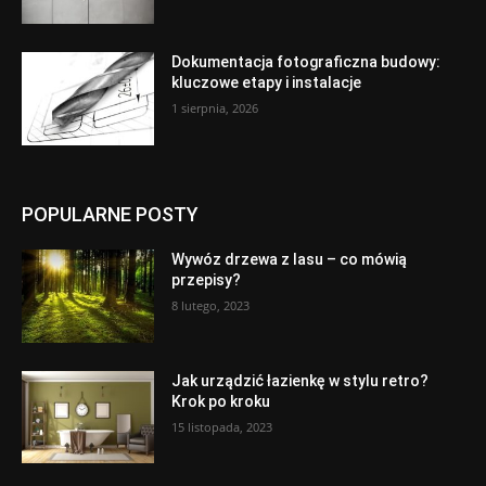
Dokumentacja fotograficzna budowy:
kluczowe etapy i instalacje
1 sierpnia, 2026
POPULARNE POSTY
Wywóz drzewa z lasu – co mówią
przepisy?
8 lutego, 2023
Jak urządzić łazienkę w stylu retro?
Krok po kroku
15 listopada, 2023