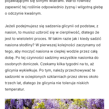
pojawiającymi się silnymi wiatrami. Warto również
zapewnić tej roślinie odpowiednio żyzną i wilgotną glebę
o odczynie kwaśnym.
Jeżeli podejmujesz się sadzenia glicynii od podstaw, z
nasion, to musisz uzbroić się w cierpliwość, dlatego że
jest to wieloletni proces. W takim razie jak i kiedy sadzić
nasiona słodliny? W pierwszej kolejności zaczynamy od
tego, aby moczyć nasiona w ciepłej wodzie przez całą
dobę. Po tej czynności sadzimy wszystkie nasionka do
osobnych doniczek. Czekamy kilka tygodni na to, aż
glicynia wykiełkuje. Po tym, należy przechowywać te
sadzonki w ocieplonych szklarniach przez okres około
trzech lat, dlatego że glicynia nie toleruje niskich
temperatur.