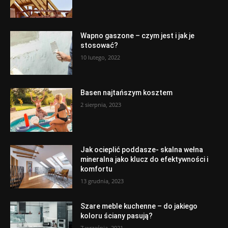
Wapno gaszone – czym jest i jak je
stosować?
10 lutego, 2022
Basen najtańszym kosztem
2 sierpnia, 2023
Jak ocieplić poddasze- skalna wełna
mineralna jako klucz do efektywności i
komfortu
13 grudnia, 2023
Szare meble kuchenne – do jakiego
koloru ściany pasują?
7 września, 2021