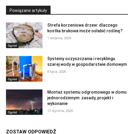
Powiązane artykuły
Strefa korzeniowa drzew: dlaczego
kostka brukowa może osłabić roślinę?
1 sierpnia, 2026
Ogród
Systemy oczyszczania i recyklingu
szarej wody w gospodarstwie domowym
8 lipca, 2026
Ogród
Montaż systemu odgromowego w domu
jednorodzinnym: zasady, projekt i
wykonanie
12 stycznia, 2026
Ogród
ZOSTAW ODPOWIEDŹ