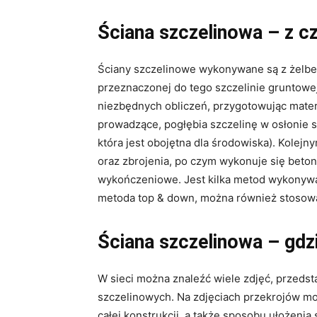
Ściana szczelinowa – z 
Ściany szczelinowe wykonywane są z żelbet
przeznaczonej do tego szczelinie gruntowej
niezbędnych obliczeń, przygotowując materi
prowadzące, pogłębia szczelinę w osłonie sp
która jest obojętna dla środowiska). Kolej
oraz zbrojenia, po czym wykonuje się beto
wykończeniowe. Jest kilka metod wykonywan
metoda top & down, można również stosowa
Ściana szczelinowa – gdzi
W sieci można znaleźć wiele zdjęć, przedst
szczelinowych. Na zdjęciach przekrojów mo
całej konstrukcji, a także sposobu ułożenia 