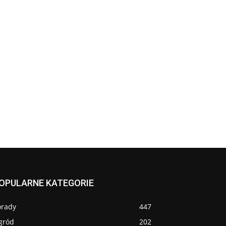
OPULARNE KATEGORIE
orady
447
gród
202