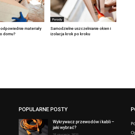
Porady
 odpowiednie materiały
Samodzielne uszczelnianie okien i
do domu?
izolacja krok po kroku
POPULARNE POSTY
P
Wykrywacz przewodów i kabli –
P
jaki wybrać?
O
25 stycznia, 2021