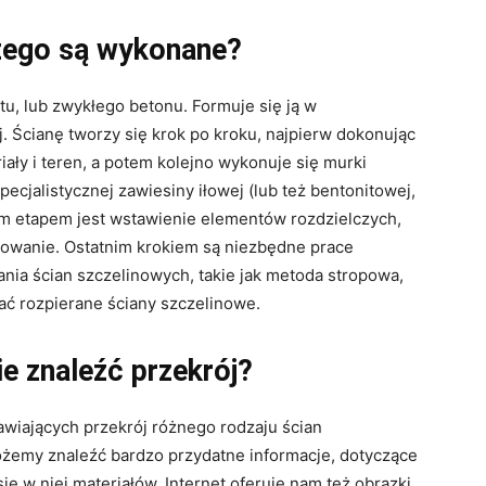
czego są wykonane?
u, lub zwykłego betonu. Formuje się ją w
. Ścianę tworzy się krok po kroku, najpierw dokonując
ały i teren, a potem kolejno wykonuje się murki
ecjalistycznej zawiesiny iłowej (lub też bentonitowej,
nym etapem jest wstawienie elementów rozdzielczych,
nowanie. Ostatnim krokiem są niezbędne prace
ia ścian szczelinowych, takie jak metoda stropowa,
ć rozpierane ściany szczelinowe.
e znaleźć przekrój?
awiających przekrój różnego rodzaju ścian
żemy znaleźć bardzo przydatne informacje, dotyczące
się w niej materiałów. Internet oferuje nam też obrazki