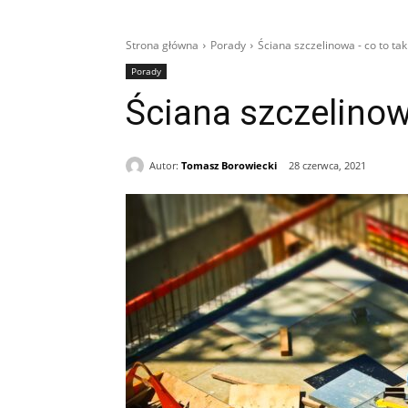
Strona główna
Porady
Ściana szczelinowa - co to ta
Porady
Ściana szczelinow
Autor:
Tomasz Borowiecki
28 czerwca, 2021